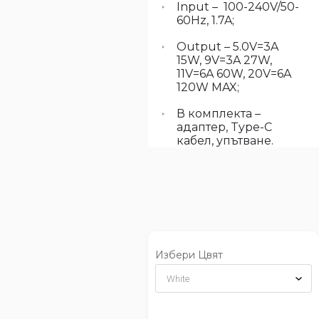
Input – 100-240V/50-
60Hz, 1.7A;
Output – 5.0V=3A
15W, 9V=3A 27W,
11V=6A 60W, 20V=6A
120W MAX;
В комплекта –
адаптер, Type-C
кабел, упътване.
Избери Цвят