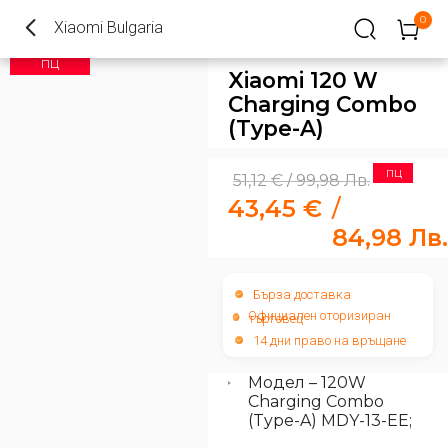
0
Xiaomi Bulgaria
ПЦ
Xiaomi 120 W
Charging Combo
(Type-A)
ПЦ
51,12
€
99,98
Лв.
/
43,45
€
/
84,98
Лв.
Бърза доставка
Официален оторизиран
търговец
14 дни право на връщане
Модел – 120W
Charging Combo
(Type-A) MDY-13-EE;