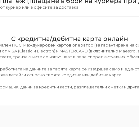
платеж (плащане в брой на куриера при 
т куриер или в офисите за доставка.
С кредитна/дебитна карта онлайн
туален ПОС, международен картов оператор (за гарантиране на с
 от VISA (Classic и Electron) и MASTERCARD (включително Maestro,
етката, транзакциите се извършват в лева според актуалния обме
работката на данните за твоята карта се извършва само и единс
нява детайли относно твоята кредитна или дебитна карта.
ормация, данни за кредитни карти, разплащателни сметки и дру