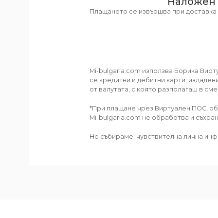
Наложен 
Плащането се извършва при доставка o
Mi-bulgaria.com използва Борика Вир
се кредитни и дебитни карти, издадени
от валутата, с която разполагаш в см
*При плащане чрез Виртуален ПОС, об
Mi-bulgaria.com не обработва и съхра
Не събираме: чувствителна лична инф