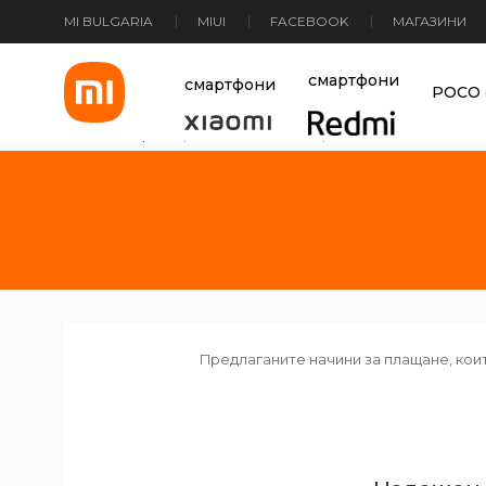
MI BULGARIA
MIUI
FACEBOOK
МАГАЗИНИ
Xiaomi Bulgaria
смартфони
смартфони
POCO 
Основна страница
>
Начини на плащане
Предлаганите начини за плащане, кои