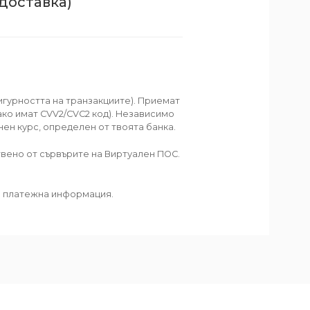
доставка)
игурността на транзакциите). Приемат
 ако имат CVV2/CVC2 код). Независимо
нен курс, определен от твоята банка.
твено от сървърите на Виртуален ПОС.
га платежна информация.