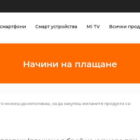
смартфони
Смарт устройства
Mi TV
Всички прод
Начини на плащане
то можеш да използваш, за да закупиш желаните продукти са: