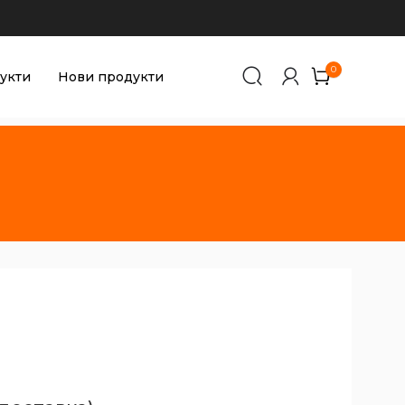
0
0
укти
Нови продукти