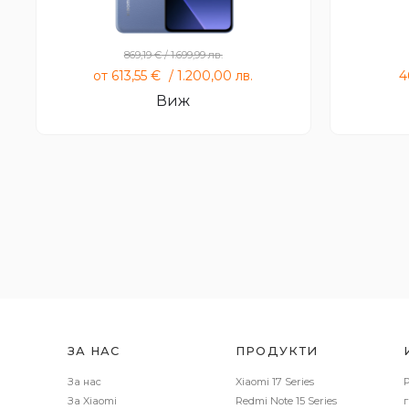
Xiaomi 13T Pro
869,19
€
/
1.699,99
лв.
от
613,55
€
/
1.200,00
лв.
4
Виж
ЗА НАС
ПРОДУКТИ
За нас
Xiaomi 17 Series
За Xiaomi
Redmi Note 15 Series