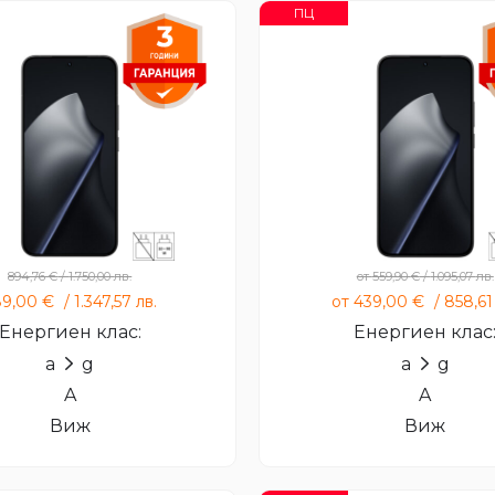
ПЦ
Xiaomi 15T PRO
Xiaomi 15T
894,76
€
/
1.750,00
лв.
от
559,90
€
/
1.095,07
лв.
89,00
€
/
1.347,57
лв.
от
439,00
€
/
858,6
Енергиен клас:
Енергиен клас
a
g
a
g
A
A
Виж
Виж