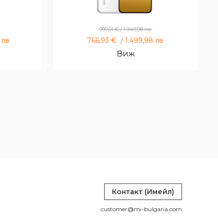
Xiaomi 13
997,01
€
/
1.949,98
лв.
8
лв.
766,93
€
/
1.499,98
лв.
Виж
Контакт (Имейл)
customer@mi-bulgaria.com