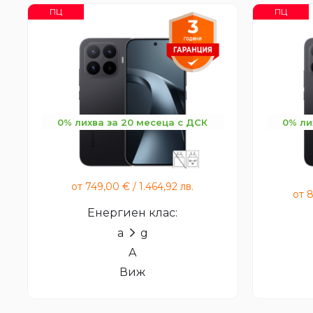
ПЦ
ПЦ
0% лихва за 20 месеца с ДСК
0% ли
Xiaomi 17T
от
749,00
€
/
1.464,92
лв.
от
Енергиен клас:
a
g
A
Виж