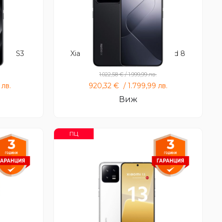
atch S3
Xiaomi 14 + Xiaomi Smart Band 8
1.022,58
€
/
1.999,99
лв.
9
лв.
920,32
€
/
1.799,99
лв.
Виж
ПЦ