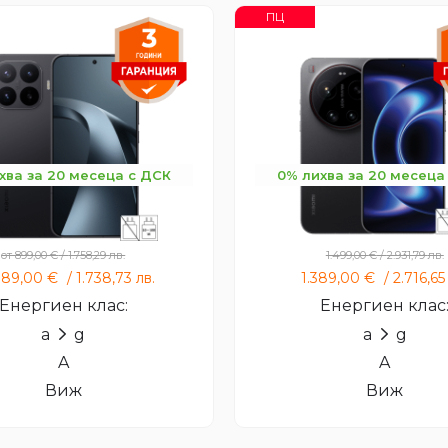
ПЦ
хва за 20 месеца с ДСК
0% лихва за 20 месеца
Xiaomi 17T Pro
Xiaomi 17 Ultra
от
899,00
€
/
1.758,29
лв.
1.499,00
€
/
2.931,79
лв.
889,00
€
/
1.738,73
лв.
1.389,00
€
/
2.716,6
Енергиен клас:
Енергиен клас
a
g
a
g
A
A
Виж
Виж