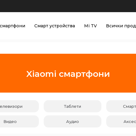
смартфони
Смарт устройства
Mi TV
Всички прод
Xiaomi смартфони
Телевизори
Таблети
Смар
Видео
Аудио
Аксе