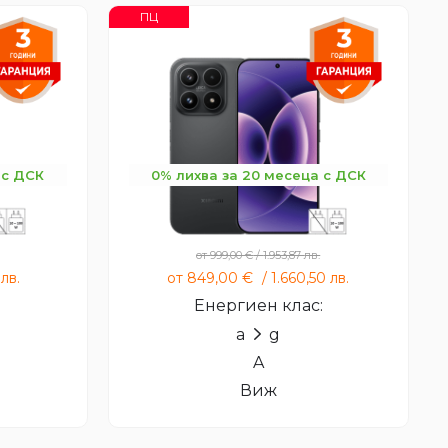
ПЦ
 с ДСК
0% лихва за 20 месеца с ДСК
Xiaomi 17
от
999,00
€
/
1.953,87
лв.
5
лв.
от
849,00
€
/
1.660,50
лв.
:
Енергиен клас:
a
g
A
Виж