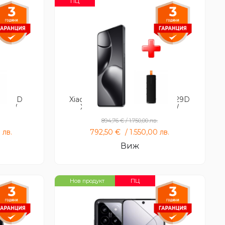
ПЦ
+ S29D
Xiaomi 14T Pro 12GB 512GB +S29D
r 30W
Xiaomi Sound Outdoor 30W
894,76
€
/
1.750,00
лв.
0
лв.
792,50
€
/
1.550,00
лв.
Виж
ПЦ
Нов продукт