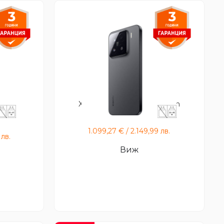
Xiaomi 15 + Xiaomi Bluetooth
Speaker
1.099,27
€
/
2.149,99
лв.
1
лв.
Виж
: