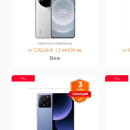
Xiaomi 14 Ultra
1.482,74
€
/
2.899,99
лв.
от
1.252,66
€
/
2.449,99
лв.
от
Виж
ПЦ
ПЦ