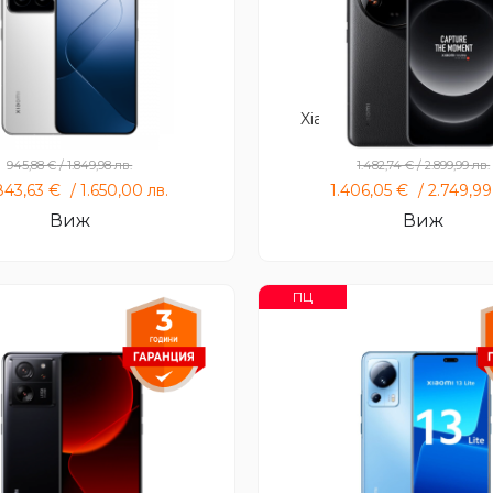
Xiaomi 14
Xiaomi 14 ultra+Xiaomi w
black
945,88
€
/
1.849,98
лв.
1.482,74
€
/
2.899,99
лв.
843,63
€
/
1.650,00
лв.
1.406,05
€
/
2.749,9
Виж
Виж
ПЦ