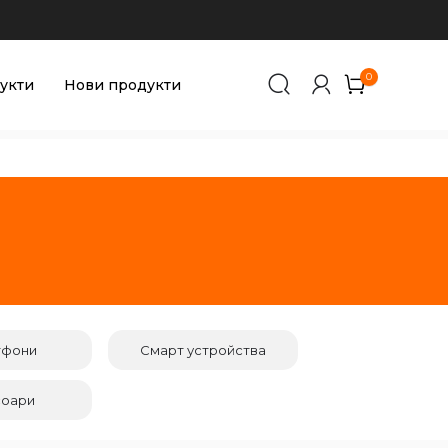
0
0
укти
Нови продукти
тфони
Смарт устройства
соари