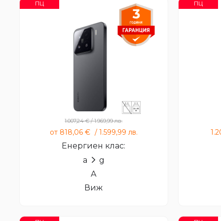
ПЦ
ПЦ
Xiaomi 15
1.007,24
€
/
1.969,99
лв.
от
818,06
€
/
1.599,99
лв.
1.
Енергиен клас:
a
g
A
Виж