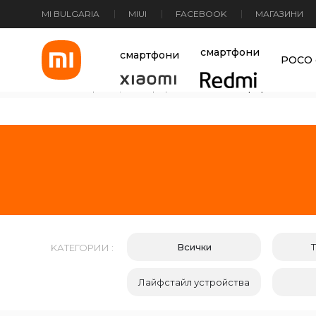
MI BULGARIA
MIUI
FACEBOOK
МАГАЗИНИ
Xiaomi Bulgaria
смартфони
смартфони
POCO 
Основна страница
>
Смартфони
>
Xiaomi смартфони
Всички
KАТЕГОРИИ :
Лайфстайл устройства