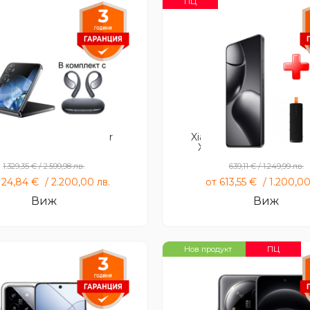
ПЦ
mi MIX Flip + OpenWear
Xiaomi 14T 12GB 256GB 
Stereo
Xiaomi Sound Outdoo
1.329,35
€
/
2.599,98
лв.
639,11
€
/
1.249,99
лв.
.124,84
€
/
2.200,00
лв.
от
613,55
€
/
1.200,0
Виж
Виж
ПЦ
Нов продукт