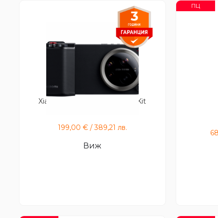
ПЦ
Xiaomi 17 Ultra Photography Kit
Pro
199,00
€
/
389,21
лв.
6
Виж