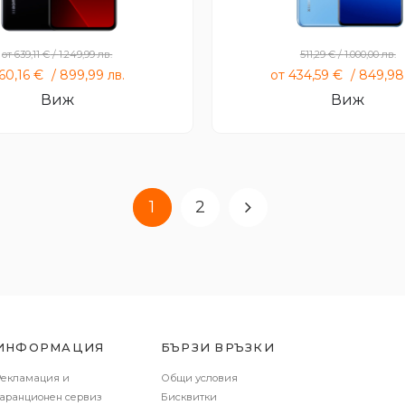
Xiaomi 13T
Xiaomi 13 Lite
от
639,11
€
/
1.249,99
лв.
511,29
€
/
1.000,00
лв.
60,16
€
/
899,99
лв.
от
434,59
€
/
849,9
Виж
Виж
1
2
ИНФОРМАЦИЯ
БЪРЗИ ВРЪЗКИ
Рекламация и
Общи условия
гаранционен сервиз
Бисквитки