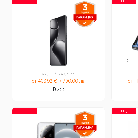
ПЦ
ПЦ
Xiaomi 14T 12GB 256GB
Xiao
639,11
€
/
1.249,99
лв.
от
403,92
€
/
790,00
лв.
от
1
Виж
ПЦ
ПЦ