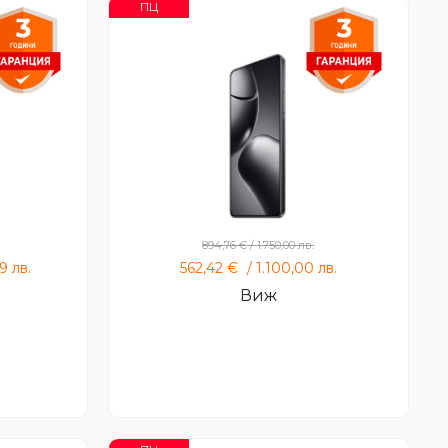
ПЦ
Xiaomi 14T Pro 12GB 512GB
894,76
€
/
1.750,00
лв.
99
лв.
562,42
€
/
1.100,00
лв.
Виж