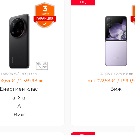
ПЦ
Xiaomi 15 Ultra
Xiaomi MIX Flip
1.482,74
€
/
2.899,99
лв.
1.329,35
€
/
2.599,98
лв.
206,64
€
/
2.359,98
лв.
от
1.022,58
€
/
1.999,
Енергиен клас:
Виж
a
g
A
Виж