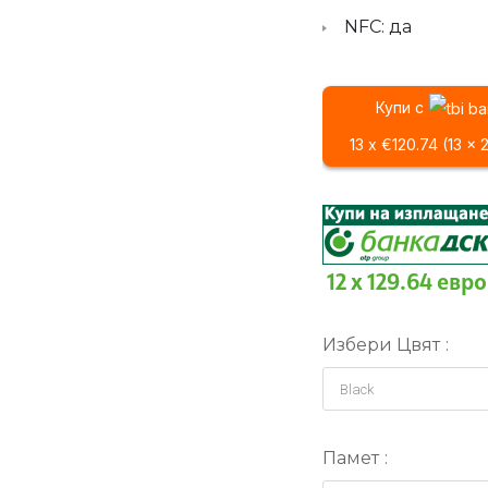
NFC: да
Купи с
13 x €120.74 (13 x 
12 x 129.64 евро
Избери Цвят
Памет