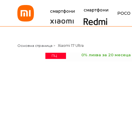
смартфони
смартфони
POCO 
Xiaomi Bulgaria
Основна страница
>
Xiaomi 17 Ultra
0% лихва за 20 месеца
ПЦ