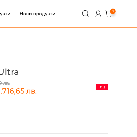
0
укти
Нови продукти
0
Ultra
79
лв.
ПЦ
2.716,65
лв.