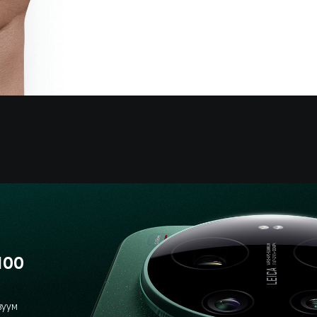
100 
зуум