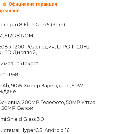
Официална гаранция
 връщане
ragon 8 Elite Gen 5 (3nm)
M, 512GB ROM
2608 x 1200 Резолюция, LTPO 1-120Hz
OLED Дисплей,
имална Яркост.
т: IP68
 mAh, 90W Хипер Зареждане, 50W
еждане
сновна, 200MP Телефото, 50MP Ултра
 50MP Селфи
mi Shield Glass 3.0
стема: HyperOS, Android 16