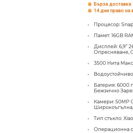
Бърза доставка
14 дни право на
Процесор: Snapd
Памет: 16GB RA
Дисплей: 6,9” 
Опресняване, 
3500 Нита Макс
Водоустойчивос
Батерия: 6000
Бежзично Зар
Камери: 50MP О
Широкоъгълна,
Тип стъкло: Xiao
Операционна си