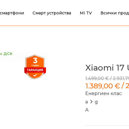
смартфони
Смарт устройства
Mi TV
Всички прод
 с ДСК
Xiaomi 17 
1.499,00
€
/
2.931,
/
1.389,00
€
Енергиен клас:
a
g
A