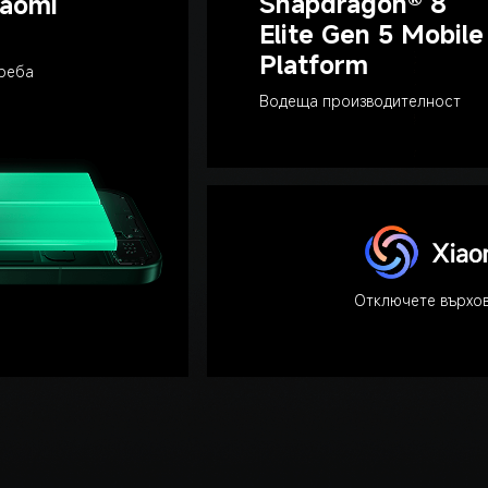
Snapdragon® 8 
aomi 
Elite Gen 5 Mobile
Platform
реба
Водеща производителност
Отключете върхов