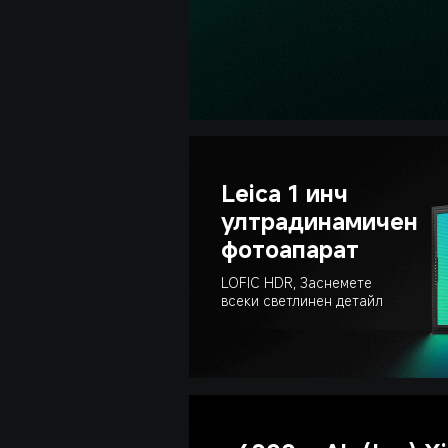
Leica 1 инч 
ултрадинамичен 
фотоапарат
LOFIC HDR, Заснемете 
всеки светлинен детайл