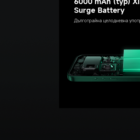
6000 mAh (typ) Xi
Surge Battery
Дълготрайна целодневна упот