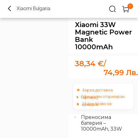
0
Xiaomi Bulgaria
Xiaomi 33W
Magnetic Power
Bank
10000mAh
38,34
€
/
74,99
Лв.
Бърза доставка
Официален оторизиран
търговец
14 дни право на
връщане
Преносима
батерия –
10000mAh, 33W