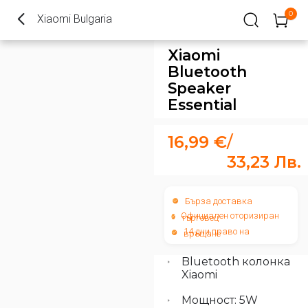
0
Xiaomi Bulgaria
Xiaomi
Bluetooth
Speaker
Essential
16,99
€
/
33,23
Лв.
Бърза доставка
Официален оторизиран
търговец
14 дни право на
връщане
Bluetooth колонка
Xiaomi
Мощност: 5W