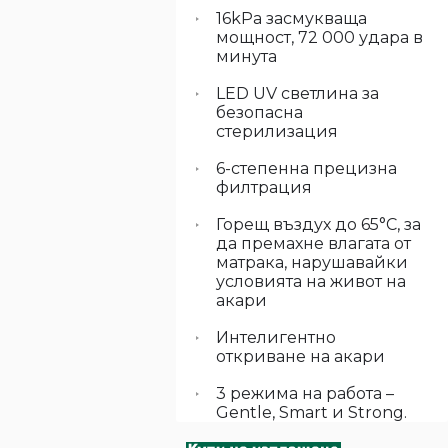
16kPa засмукваща
мощност, 72 000 удара в
минута
LED UV светлина за
безопасна
стерилизация
6-степенна прецизна
филтрация
Горещ въздух до 65°C, за
да премахне влагата от
матрака, нарушавайки
условията на живот на
акари
Интелигентно
откриване на акари
3 режима на работа –
Gentle, Smart и Strong.