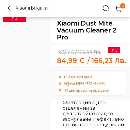
0
Xiaomi Bulgaria
ПЦ
Xiaomi Dust Mite
Vacuum Cleaner 2
Pro
ПЦ
97,14
€
189,99
Лв.
/
84,99
€
/
166,23
Лв.
Бърза доставка
Официален оторизиран
търговец
14 дни право на връщане
Филтрация с две
отделения за
дълготрайно гладко
засмукване и ефективно
почистване срещу акари