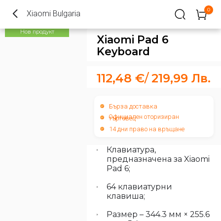
0
Xiaomi Bulgaria
Нов продукт
Xiaomi Pad 6
Keyboard
112,48
€
/
219,99
Лв.
Бърза доставка
Официален оторизиран
търговец
14 дни право на връщане
Клавиатура,
предназначена за Xiaomi
Pad 6;
64 клавиатурни
клавиша;
Размер – 344.3 мм × 255.6