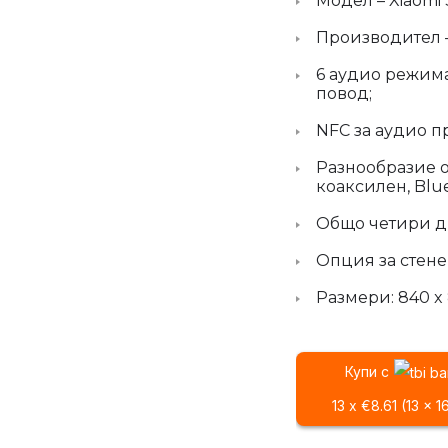
Модел – Xiaomi 
Производител –
6 аудио режима
повод;
NFC за аудио п
Разнообразие о
коаксилен, Blue
Общо четири д
Опция за стене
Размери: 840 x 
Купи с
13 x €8.61 (13 x 