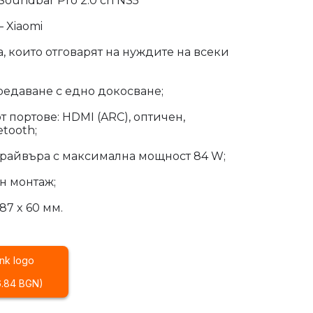
Soundbar Pro 2.0 ch NS5
 Xiaomi
, които отговарят на нуждите на всеки
редаване с едно докосване;
т портове: HDMI (ARC), оптичен,
tooth;
райвъра с максимална мощност 84 W;
н монтаж;
87 x 60 мм.
16.84 BGN)