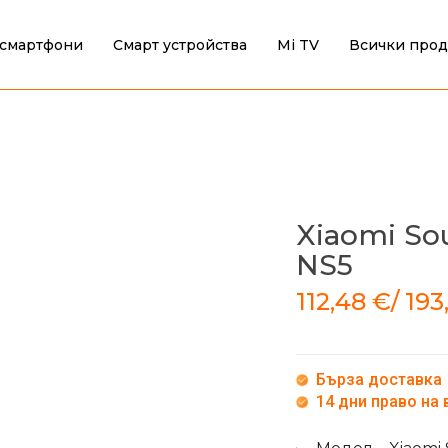
смартфони
Смарт устройства
Mi TV
Всички прод
Xiaomi So
NS5
112,48
€
/
193
Бърза доставка
14 дни право на