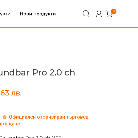
0
укти
Нови продукти
0
undbar Pro 2.0 ch
,63
лв.
Официален оторизиран търговец
 връщане