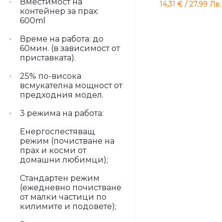
Вместимост на
/
14,31
€
27,99
Лв.
контейнер за прах:
600ml
Време на работа: до
60мин. (в зависимост от
приставката).
25% по-висока
всмукателна мощност от
предходния модел.
3 режима на работа:
Енергоспестяващ
режим (почистване на
прах и косми от
домашни любимци);
Стандартен режим
(ежедневно почистване
от малки частици по
килимите и подовете);