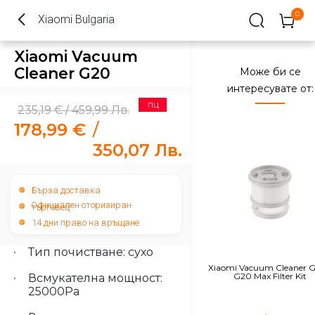
0
Xiaomi Bulgaria
ПЦ
Xiaomi Vacuum
Cleaner G20
Може би се
интересувате от:
ПЦ
235,19
€
459,99
Лв.
/
178,99
€
/
350,07
Лв.
Бърза доставка
Официален оторизиран
търговец
14 дни право на връщане
Тип почистване: сухо
Xiaomi Vacuum Cleaner G
G20 Max Filter Kit
Всмукателна мощност:
25000Pa