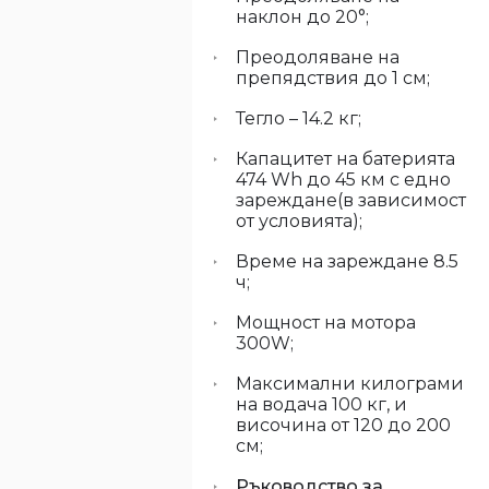
наклон до 20°;
Преодоляване на
препядствия до 1 см;
Тегло – 14.2 кг;
Капацитет на батерията
474 Wh до 45 км с едно
зареждане(в зависимост
от условията);
Време на зареждане 8.5
ч;
Мощност на мотора
300W;
Максимални килограми
на водача 100 кг, и
височина от 120 до 200
см;
Ръководство за