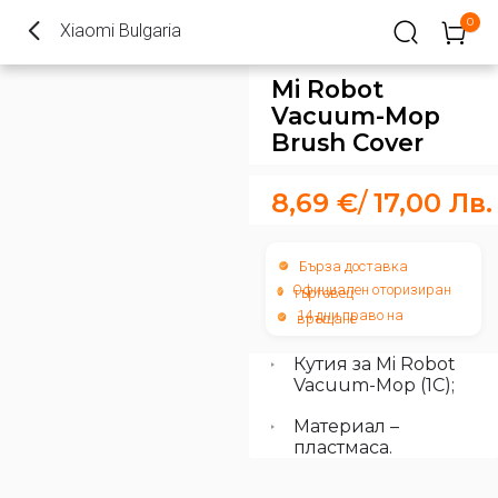
0
Xiaomi Bulgaria
Mi Robot
Vacuum-Mop
Brush Cover
8,69
€
/
17,00
Лв.
Бърза доставка
Официален оторизиран
търговец
14 дни право на
връщане
Кутия за Mi Robot
Vacuum-Mop (1C);
Материал –
пластмаса.