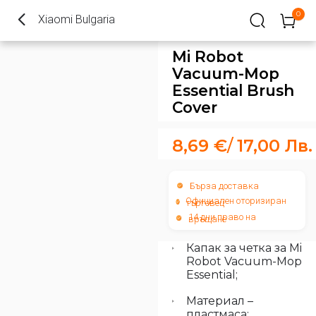
0
Xiaomi Bulgaria
Mi Robot
Vacuum-Mop
Essential Brush
Cover
8,69
€
/
17,00
Лв.
Бърза доставка
Официален оторизиран
търговец
14 дни право на
връщане
Капак за четка за Mi
Robot Vacuum-Mop
Essential;
Материал –
пластмаса;