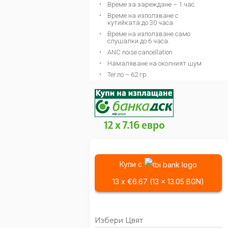
Време за зареждане – 1 час.
Време на използване с
кутийката до 30 часа.
Време на използване само
слушалки до 6 часа.
ANC noise cancellation
Намаляване на околният шум
Тегло – 62 гр.
12 x 7.16 евро
Купи с
13 x €6.67 (13 x 13.05 BGN)
Избери Цвят