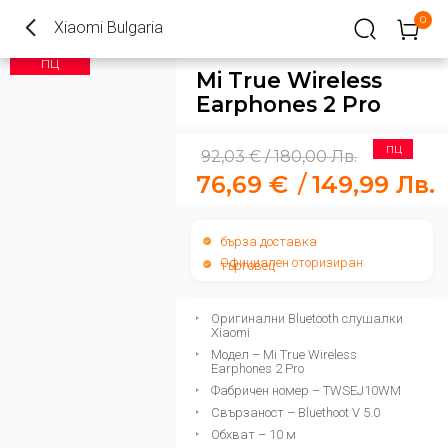
0
Xiaomi Bulgaria
ПЦ
Mi True Wireless
Earphones 2 Pro
ПЦ
92,03
€
180,00
Лв.
/
76,69
€
/
149,99
Лв.
бърза доставка
Официален оторизиран
търговец
Оригинални Bluetooth слушалки
Xiaomi
Модел – Mi True Wireless
Earphones 2 Pro
Фабричен номер – TWSEJ10WM
Свързаност – Bluethoot V 5.0
Обхват – 10 м