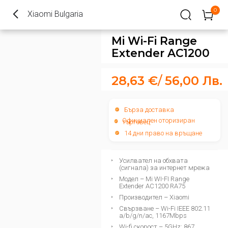
0
Xiaomi Bulgaria
Mi Wi-Fi Range
Extender AC1200
28,63
€
/
56,00
Лв.
Бърза доставка
Официален оторизиран
търговец
14 дни право на връщане
Усилвател на обхвата
(сигнала) за интернет мрежа
Модел – Mi WI-FI Range
Extender AC1200 RA75
Производител – Xiaomi
Свързване – Wi-Fi IEEE 802.11
a/b/g/n/ac, 1167Mbps
Wi-fi скорост – 5GHz: 867