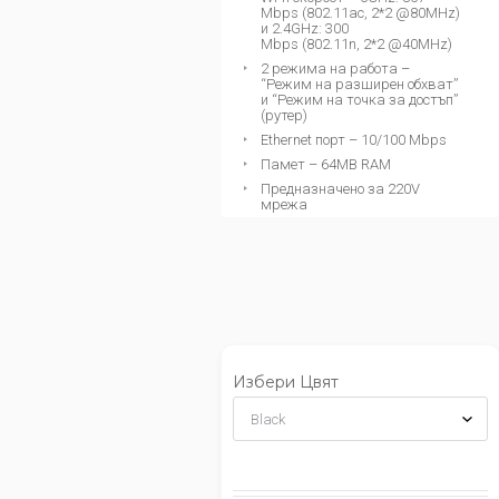
Mbps (802.11ac, 2*2 @80MHz)
и 2.4GHz: 300
Mbps (802.11n, 2*2 @40MHz)
2 режима на работа –
“Режим на разширен обхват”
и “Режим на точка за достъп”
(рутер)
Ethernet порт –
10/100 Mbps
Памет – 64MB RAM
Предназначено за 220V
мрежа
Избери Цвят