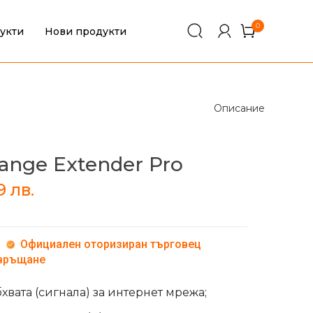
0
укти
Нови продукти
0
Описание
Range Extender Pro
99
лв.
Официален оторизиран търговец
 връщане
хвата (сигнала) за интернет мрежа;