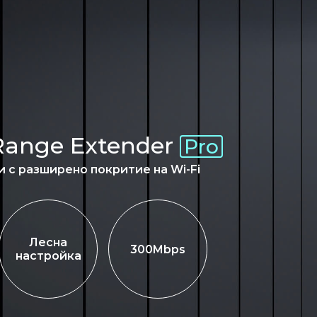
 Range Extender
Pro
и с разширено покритие на Wi-Fi
Лесна
300Mbps
настройка