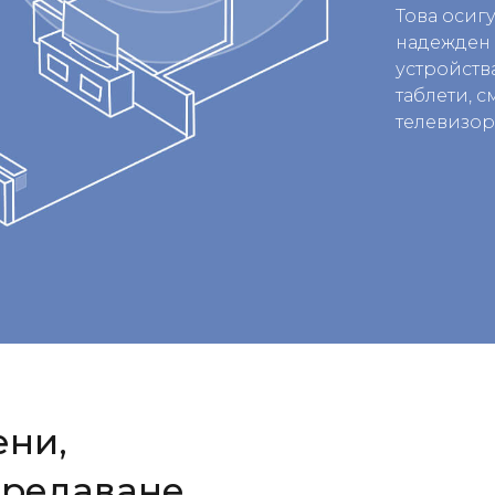
Това осиг
надежден 
устройств
таблети, 
телевизор
ени,
предаване