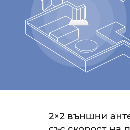
2×2 външни ант
със скорост на 