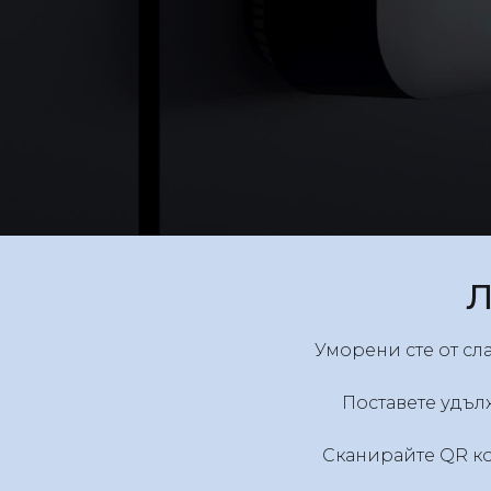
Л
Уморени сте от сл
Поставете удъл
Сканирайте QR ко