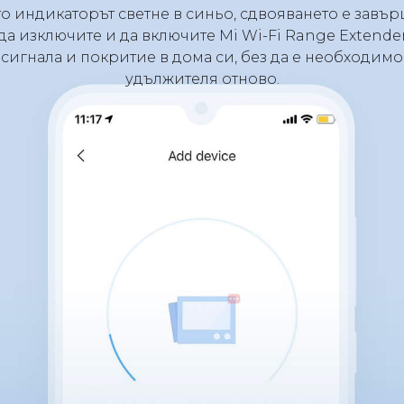
то индикаторът светне в синьо, сдвояването е завър
да изключите и да включите Mi Wi-Fi Range Extender 
 сигнала и покритие в дома си, без да е необходим
удължителя отново.