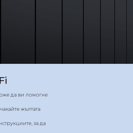
Fi
може да ви помогне
чакайте жълтата
струкциите, за да