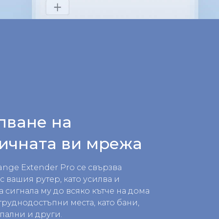
пване на
ичната ви мрежа
ange Extender Pro се свързва
с вашия рутер, като усилва и
 сигнала му до всяко кътче на дома
труднодостъпни места, като бани,
спални и други.