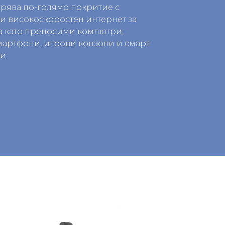
урява по-голямо покритие с
и високоскоростен интернет за
а като преносими компютри,
смартфони, игрови конзоли и смарт
и.