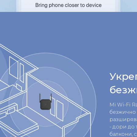
Укре
безж
Mi Wi-Fi R
безжично 
разширява
- дори до 
балкони, 