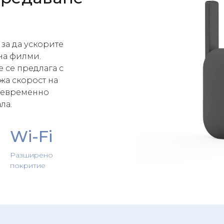
 за да ускорите
на филми.
е се предлага с
жа скорост на
ъщевременно
ла.
Wi-Fi
Разширено
покритие