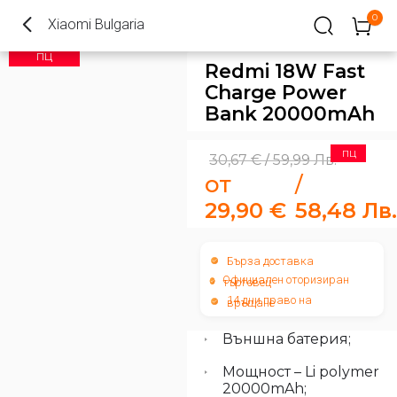
0
Xiaomi Bulgaria
ПЦ
Redmi 18W Fast
Charge Power
Bank 20000mAh
ПЦ
30,67
€
59,99
Лв.
/
от
/
29,90
€
58,48
Лв.
Бърза доставка
Официален оторизиран
търговец
14 дни право на
връщане
Външна батерия;
Мощност – Li polymer
20000mAh;