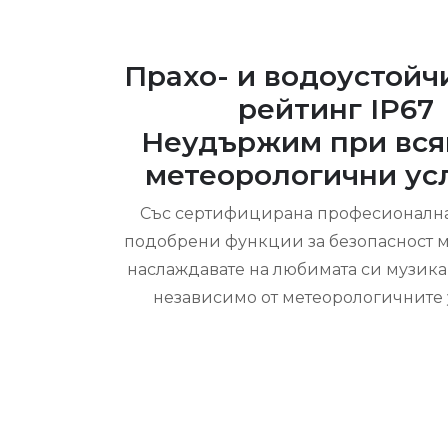
Прахо- и водоустойч
рейтинг IP67
Неудържим при вся
метеорологични ус
Със сертифицирана професионална
подобрени функции за безопасност м
наслаждавате на любимата си музика 
независимо от метеорологичните 