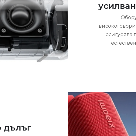
усилван
Обору
високоговорит
осигурява п
естестве
о дълъг