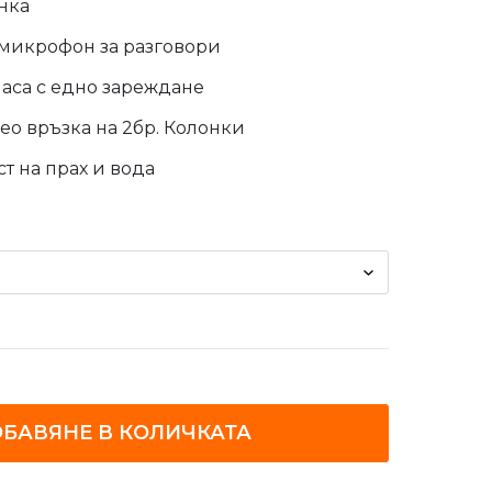
нка
 микрофон за разговори
 часа с едно зареждане
о връзка на 2бр. Колонки
т на прах и вода
БАВЯНЕ В КОЛИЧКАТА