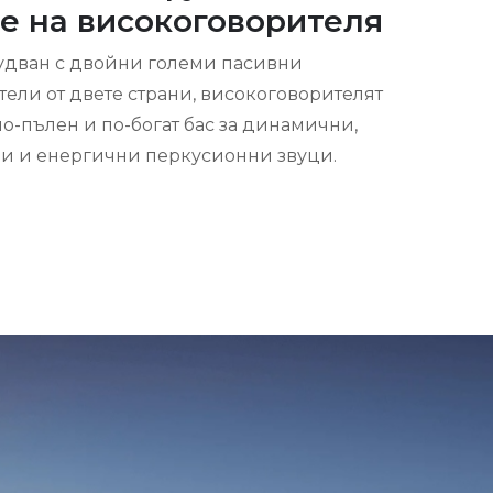
е на високоговорителя
дван с двойни големи пасивни
ели от двете страни, високоговорителят
о-пълен и по-богат бас за динамични,
ни и енергични перкусионни звуци.