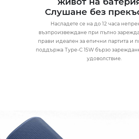
живот на батери
Слушане без прекъ
Насладете се на до 12 часа непре
възпроизвеждане при пълно зареждан
прави идеален за епични партита и п
поддържа Type-C 15W бързо зареждане
удоволствие.