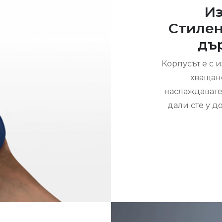
Из
Стилен 
дъ
Корпусът е с и
хващане
наслаждавате 
дали сте у д