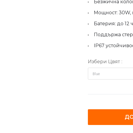
Безжична коло
Мощност: 30W,
Батерия: до 12
Поддържа стере
IP67 устойчивос
Избери Цвят
ДО