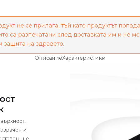
одукт не се прилага, тъй като продуктът попада
оито са разпечатани след доставката им и не м
и защита на здравето.
Описание
Характеристики
ост
к
върхност,
розрачен и
оставен, ще