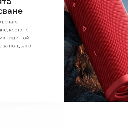
ята
сване
къснато
е, което го
икници. Той
 за по-дълго