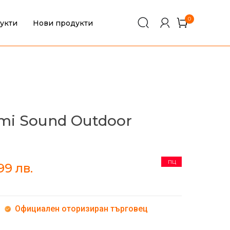
0
укти
Нови продукти
0
mi Sound Outdoor
ПЦ
,99
лв.
Официален оторизиран търговец