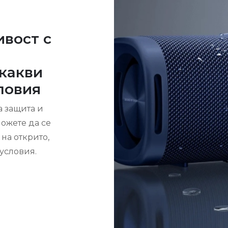
ивост с
какви
ловия
 защита и
ожете да се
на открито,
условия.