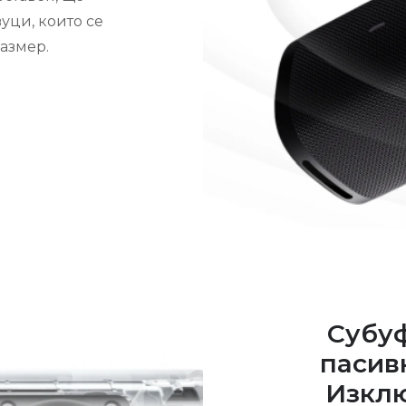
уци, които се
азмер.
Субуф
пасив
Изклю