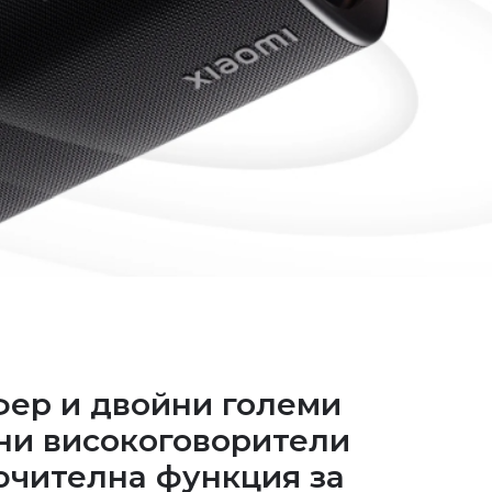
ер и двойни големи
ни високоговорители
чителна функция за