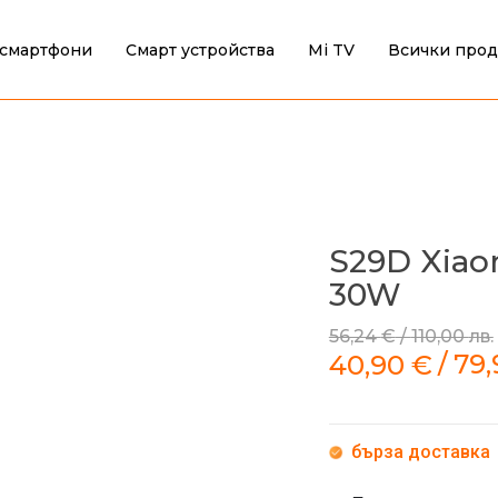
смартфони
Смарт устройства
Mi TV
Всички прод
S29D Xiao
30W
56,24
€
/
110,00
лв.
/
79
40,90
€
бърза доставка