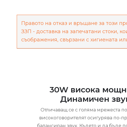
Правото на отказ и връщане за този пр
ЗЗП - доставка на запечатани стоки, к
съображения, свързани с хигиената ил
30W висока мощн
Динамичен зву
Отличаващ се с голяма мрежеста по
високоговорителят осигурява по-п
балансиран звук. Където и да бъде п