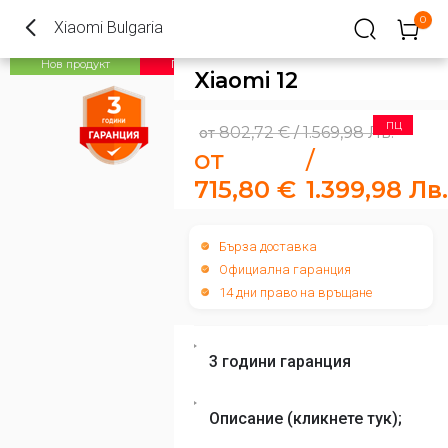
0
Xiaomi Bulgaria
ПЦ
Нов продукт
Xiaomi 12
ПЦ
802,72
€
1.569,98
Лв.
от
/
от
/
715,80
€
1.399,98
Лв.
Бърза доставка
Официална гаранция
14 дни право на връщане
3 години гаранция
Описание (кликнете тук);