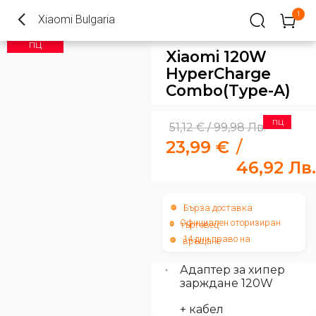
1
Xiaomi Bulgaria
ПЦ
Xiaomi 120W
HyperCharge
Combo(Type-A)
ПЦ
51,12
€
99,98
Лв.
/
23,99
€
/
46,92
Лв.
Бърза доставка
Официален оторизиран
търговец
14 дни право на
връщане
Адаптер за хипер
зарждане 120W
+ кабел