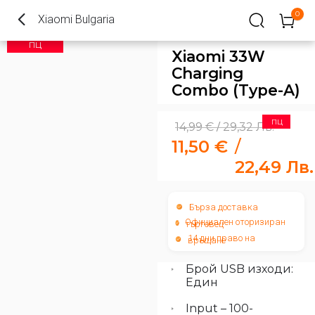
0
Xiaomi Bulgaria
ПЦ
Xiaomi 33W
Charging
Combo (Type-A)
ПЦ
14,99
€
29,32
Лв.
/
11,50
€
/
22,49
Лв.
Бърза доставка
Официален оторизиран
търговец
14 дни право на
връщане
Брой USB изходи:
Един
Input – 100-