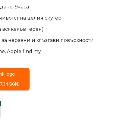
дане: 9часа
чивотст на целия скутер.
за всякакъв терен)
 за неравни и хлъзгави повърхности.
e, Apple find my
127.34 BGN)