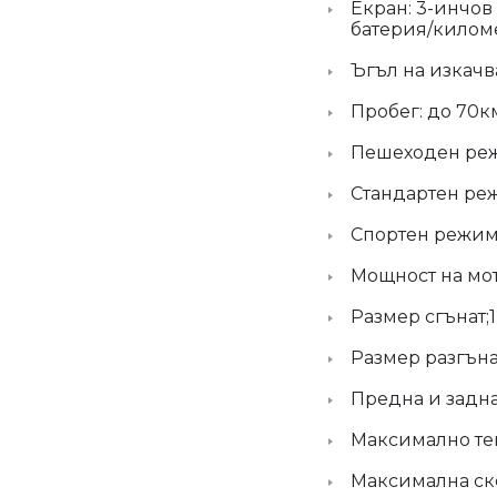
Екран: 3-инчов
батерия/килом
Ъгъл на изкачв
Пробег: до 70к
Пешеходен реж
Стандартен ре
Спортен режим
Мощност на мот
Размер сгънат;
Размер разгъна
Предна и задна
Максимално тегл
Максимална ско