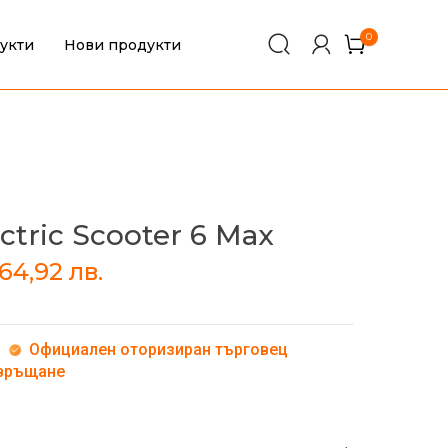
0
укти
Нови продукти
0
ctric Scooter 6 Max
464,92
лв.
Официален оторизиран търговец
 връщане