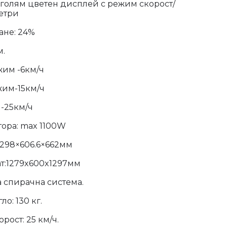
 голям цветен дисплей с режим скорост/
етри
ане: 24%
м.
им -6км/ч
жим-15км/ч
-25км/ч
ора: max 1100W
1298×606.6×662мм
т:1279x600x1297мм
 спирачна система.
о: 130 кг.
рост: 25 км/ч.