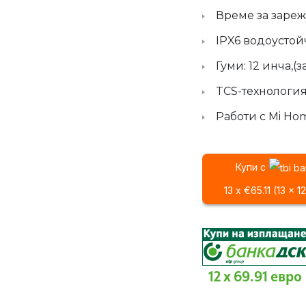
Време за зареж
IPX6 водоустой
Гуми: 12 инча,(
TCS-технология
Работи с Mi Hom
Купи с
13 x €65.11 (13 x 
12 x 69.91 евро