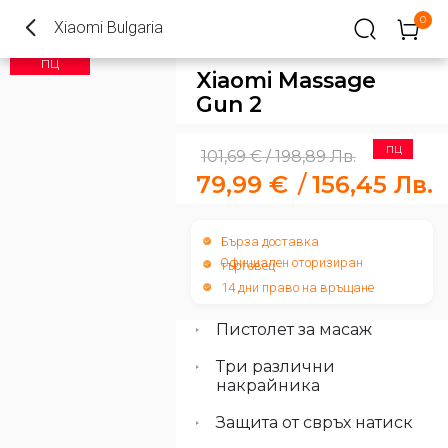
0
Xiaomi Bulgaria
ПЦ
Xiaomi Massage
Gun 2
ПЦ
101,69
€
198,89
Лв.
/
79,99
€
/
156,45
Лв.
Бърза доставка
Официален оторизиран
търговец
14 дни право на връщане
Пистолет за масаж
Три различни
накрайника
Защита от свръх натиск