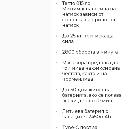
Тегло 815 гр.
Минималната сила на
натиск зависи от
степента на приложен
натиск
До 25 кг притискаща
сила
2800 оборота в минута
Масажора предлага до
три нива на фиксирана
честота, както и на
променлива
До 30 дни живот на
батерията, ако се ползва
всеки ден по 10 мин.
Литиева батерия с
капацитет 2450mAh
Type-C порт за