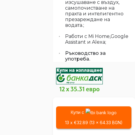
изсушаване с въздух,
самопочистване на
прахта и интелигентно
презареждане на
водата.;
Работи с Mi Home,Google
Assistant и Alexa;
Ръководство за
употреба.
12 x 35.31 евро
Купи с
13 x €32.89 (13 x 64.33 BGN)