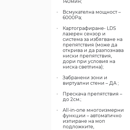
140мин;
Всмукателна мощност –
6000Pa;
Картографиране- LDS
лазерен сензор и
система за избягване на
препятствия (може да
открива и да разпознава
ниски препятствия,
дори при условия на
ниска светлина);
Забранени зони и
виртуални стени – ДА ;
Прескача препятствия –
до 2см.;
All-in-one многоизмерни
функции – автоматично
изпиране на моп
подложките,