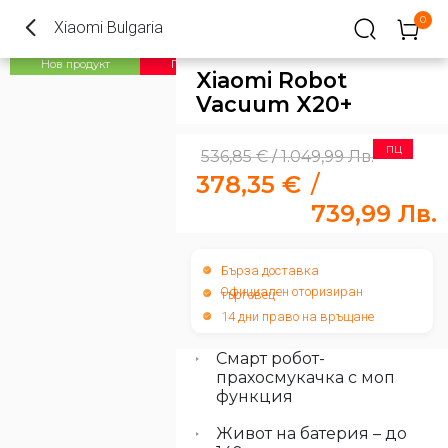
0
Xiaomi Bulgaria
ПЦ
Нов продукт
Xiaomi Robot
Vacuum X20+
ПЦ
536,85
€
1.049,99
Лв.
/
378,35
€
/
739,99
Лв.
Бърза доставка
Официален оторизиран
търговец
14 дни право на връщане
Смарт робот-
прахосмукачка с моп
функция
Живот на батерия – до