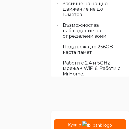
Засичне на нощно
движение на до
10метра
Възможност за
наблюдение на
определени зони
Поддържа до 256GB
карта памет
Работи с 2.4 и 5GHz
мрежа + WiFi 6. Работи с
Mi Home.
Купи с