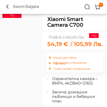
0
Xiaomi Bulgaria
ПЦ
Xiaomi Smart
Camera C700
ПЦ
71,58
€
140,00
Лв.
/
54,19
€
/
105,99
Лв.
Бърза доставка
Официален оторизиран
търговец
14 дни право на връщане
Охранителна камера –
8MPx, 4k(3840×2160)
Засича: домашни
любимци и бебешки
плач