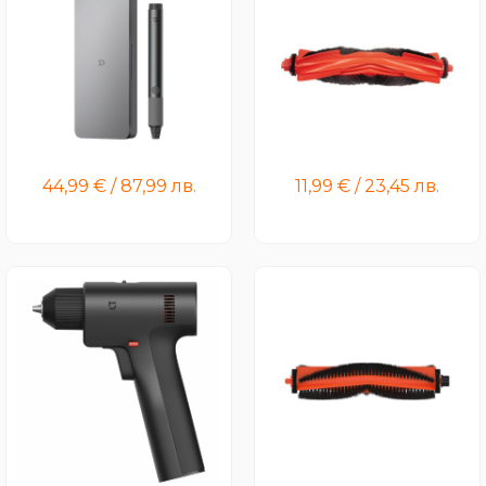
Mijia Rotary Tool Kit
Xiaomi Robot Vacuum
H40/S40 Brush
44,99
€
/
87,99
лв.
11,99
€
/
23,45
лв.
Mijia Brushless Cordless
Xiaomi Robot Vacuum H50
Drill 2
Pro/H50/S40 Pro Brush