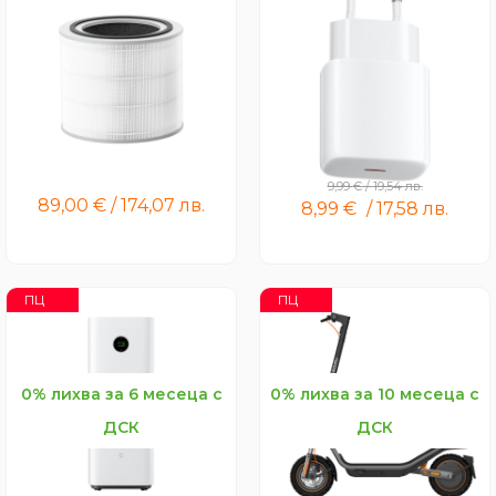
Mijia Smart Air Purifier Max
Xiaomi 20W Fast Charging
Filter
PowerAdapter (Type-C)
9,99
€
/
19,54
лв.
89,00
€
/
174,07
лв.
8,99
€
/
17,58
лв.
ПЦ
ПЦ
0% лихва за 6 месеца с
0% лихва за 10 месеца с
ДСК
ДСК
Mijia Smart Air Purifier Max
Xiaomi Electric Scooter 6
Pro