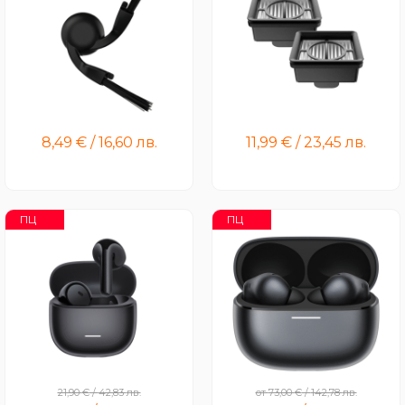
Xiaomi Robot Vacuum
Xiaomi Truclean W20 Wet
S40/H40/5/5pro Side Brush
Dry Vacuum Filter (2-Pack)
8,49
€
/
16,60
лв.
11,99
€
/
23,45
лв.
ПЦ
ПЦ
REDMI Buds 8 Active
Redmi Buds 8 Pro
21,90
€
/
42,83
лв.
от
73,00
€
/
142,78
лв.