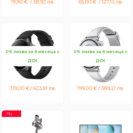
19,90
€
/
38,92
лв.
65,00
€
/
127,13
лв.
0% лихва за 6 месеца с
0% лихва за 6 месеца с
ДСК
ДСК
Xiaomi Watch 5
Xiaomi Watch S4 41mm
Leather Strap
319,00
€
/
623,91
лв.
199,00
€
/
389,21
лв.
ПЦ