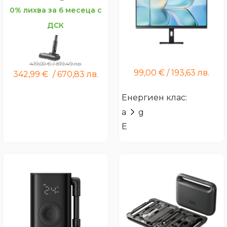
0% лихва за 6 месеца с
ДСК
Xiaomi Vacuum Cleaner
Xiaomi Monitor A24i 2026
G30 Max
419,00
€
/
819,49
лв.
99,00
€
/
193,63
лв.
342,99
€
/
670,83
лв.
Енергиен клас:
a
g
E