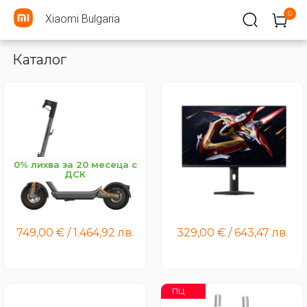
0
Xiaomi Bulgaria
Каталог
0% лихва за 20 месеца с
ДСК
Xiaomi Electric Scooter 6
Xiaomi Mini LED Gaming
Max
Monitor G Pro 27Qi 2026
749,00
€
/
1.464,92
лв.
329,00
€
/
643,47
лв.
ПЦ