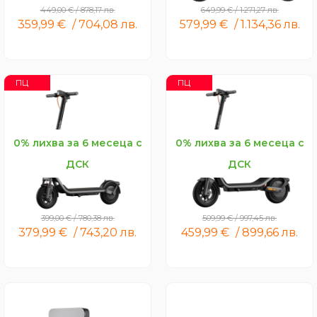
449,00
€
/
878,17
лв.
649,99
€
/
1.271,27
лв.
359,99
€
/
704,08
лв.
579,99
€
/
1.134,36
лв.
ПЦ
ПЦ
0% лихва за 6 месеца с
0% лихва за 6 месеца с
ДСК
ДСК
Xiaomi Electric Scooter 6
Xiaomi Electric Scooter 6
Lite
399,00
€
/
780,38
лв.
509,99
€
/
997,45
лв.
379,99
€
/
743,20
лв.
459,99
€
/
899,66
лв.