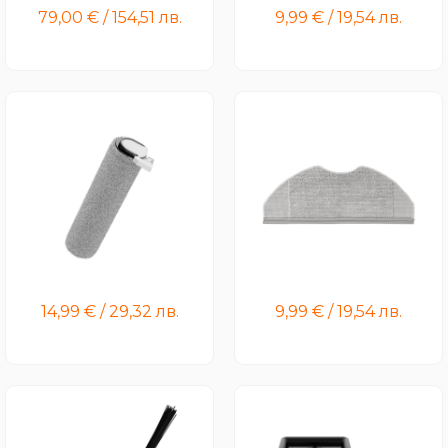
79,00
€
/
154,51
лв.
9,99
€
/
19,54
лв.
Xiaomi Truclean W20 Wet
Xiaomi Robot Vacuum
Dry Vacuum Roller
S40C/H40 Mop Pad
Brushbar
14,99
€
/
29,32
лв.
9,99
€
/
19,54
лв.