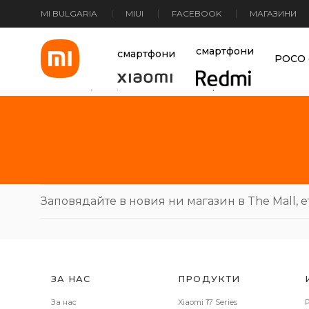
MI BULGARIA
MIUI
FACEBOOK
МАГАЗИНИ
Xiaomi Bulgaria
смартфони
смартфони
POCO 
Основна страница
>
Нов магазин – София The Mall
Заповядайте в новия ни магазин в The Mall, е
ЗА НАС
ПРОДУКТИ
За нас
Xiaomi 17 Series