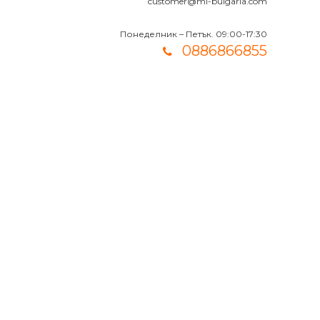
customer@mi-bulgaria.com
Понеделник – Петък. 09:00-17:30
0886866855