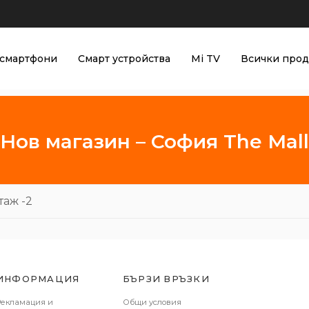
смартфони
Смарт устройства
Mi TV
Всички прод
Нов магазин – София The Mall
таж -2
ИНФОРМАЦИЯ
БЪРЗИ ВРЪЗКИ
Рекламация и
Общи условия