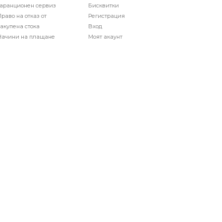
гаранционен сервиз
Бисквитки
раво на отказ от
Регистрация
акупена стока
Вход
Начини на плащане
Моят акаунт