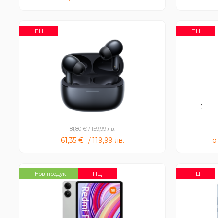
ПЦ
ПЦ
Redmi Buds 6 Pro
Xiao
81,80
€
/
159,99
лв.
61,35
€
/
119,99
лв.
о
ПЦ
ПЦ
Нов продукт