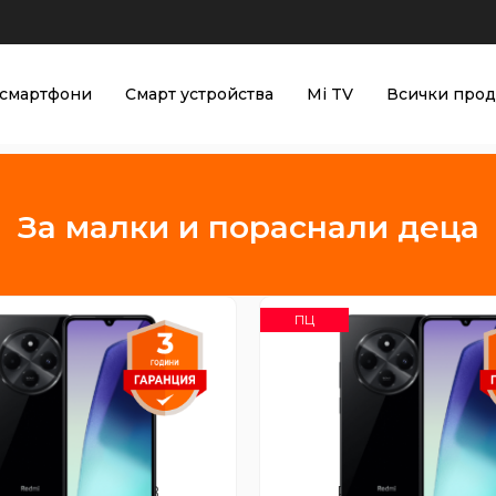
смартфони
Смарт устройства
Mi TV
Всички прод
За малки и пораснали деца
ПЦ
dmi 14C 4GB 128GB
Redmi 14C 8GB 25