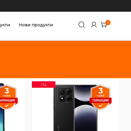
0
0
укти
Нови продукти
ПЦ
6GB
Redmi Note 14 Pro