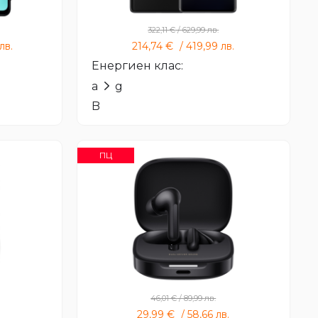
322,11
€
/
629,99
лв.
лв.
214,74
€
/
419,99
лв.
Енергиен клас:
a
g
B
ПЦ
y
Redmi Buds 6
46,01
€
/
89,99
лв.
29,99
€
/
58,66
лв.