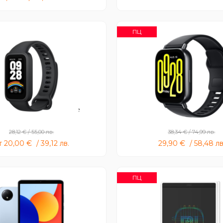
ПЦ
mi Smart Band 9 Active
Redmi Watch 5 Acti
28,12
€
/
55,00
лв.
38,34
€
/
74,99
лв.
т
20,00
€
/
39,12
лв.
29,90
€
/
58,48
лв
ПЦ