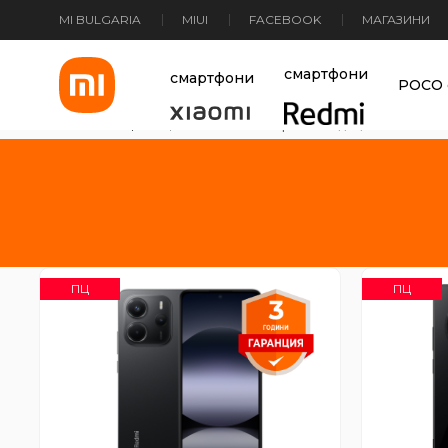
MI BULGARIA
MIUI
FACEBOOK
МАГАЗИНИ
Xiaomi Bulgaria
смартфони
смартфони
POCO 
Основна страница
>
За малки и пораснали деца
ПЦ
ПЦ
Redmi Note 14
Re