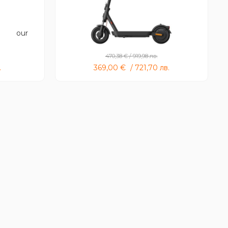
″ Colour
Xiaomi Electric Scooter 5
470,38
€
/
919,98
лв.
.
369,00
€
/
721,70
лв.