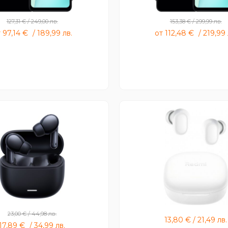
127,31
€
/
249,00
лв.
153,38
€
/
299,99
лв.
т
97,14
€
/
189,99
лв.
от
112,48
€
/
219,99
Redmi Buds 6 lite
Redmi Buds 6 Pla
23,00
€
/
44,98
лв.
13,80
€
/
21,49
лв.
17,89
€
/
34,99
лв.