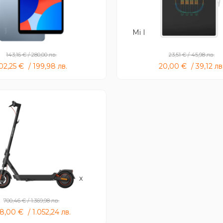
Redmi Pad SE 8.7
Mi LCD Writing Tablet 13.5
143,16
€
/
280,00
лв.
23,51
€
/
45,98
лв.
02,25
€
/
199,98
лв.
20,00
€
/
39,12
лв
i Electric Scooter 5 Max
700,46
€
/
1.369,98
лв.
38,00
€
/
1.052,24
лв.