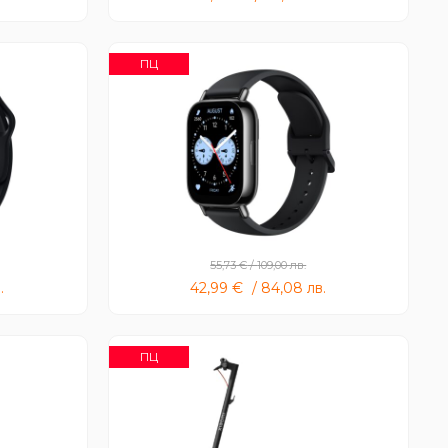
ПЦ
ve
Redmi Watch 5 Lite
55,73
€
/
109,00
лв.
.
42,99
€
/
84,08
лв.
ПЦ