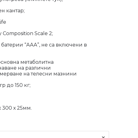
н кантар;
ife
 Composition Scale 2;
 батерии “ААА”, не са включени в
 основна метаболитна
наване на различни
тмерване на телесни мазнини
р до 150 кг;
 300 х 25мм.