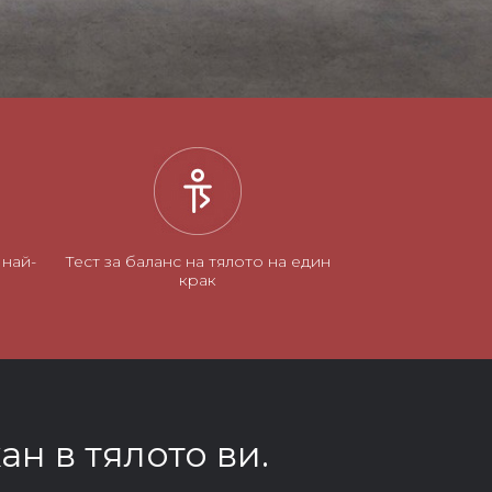
 най-
Тест за баланс на тялото на един
крак
н в тялото ви.