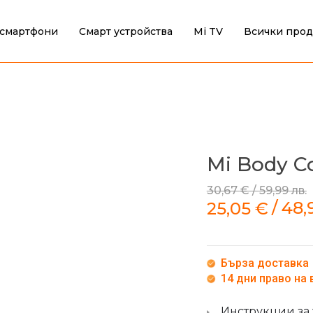
смартфони
Смарт устройства
Mi TV
Всички прод
Mi Body C
30,67
€
/
59,99
лв.
/
48,
25,05
€
Бърза доставка
14 дни право на
Инструкции за 