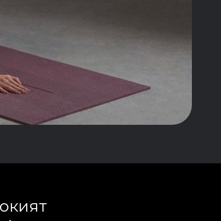
сокият