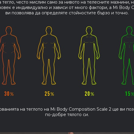
 тегло, често мислим само за нивото на телесните мазнини, н
човек е индивидуално и зависи от много фактори, а Mi Body C
ви позволява да определяте стойностите бързо и точно.
рванията на теглото на Mi Body Composition Scale 2 ще ви по
по-добре тялото си.