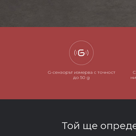
G-сензорът измерва с точност
С
до 50 g
ни
Той ще опреде