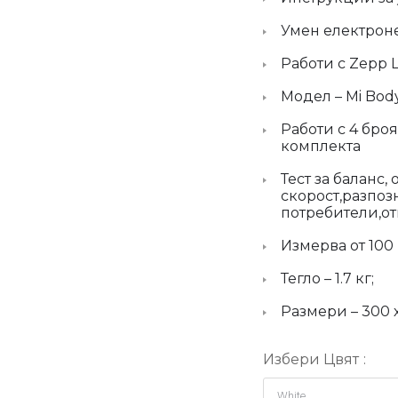
Умен електроне
Работи с Zepp L
Модел – Mi Body
Работи с 4 броя
комплекта
Тест за баланс,
скорост,разпоз
потребители,о
Измерва от 100 г
Тегло – 1.7 кг;
Размери – 300 х
Избери Цвят