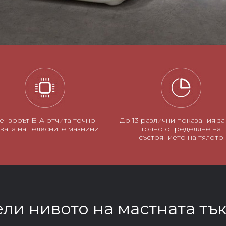
ензорът BIA отчита точно
До 13 различни показания за
вата на телесните мазнини
точно определяне на
състоянието на тялото
ли нивото на мастната тъка