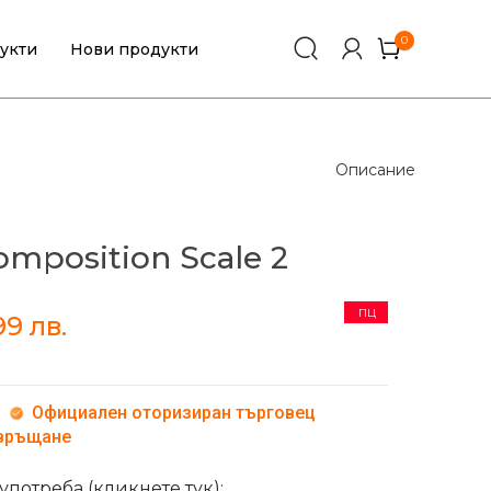
0
укти
Нови продукти
0
Описание
omposition Scale 2
ПЦ
99
лв.
Официален оторизиран търговец
 връщане
употреба (кликнете тук);