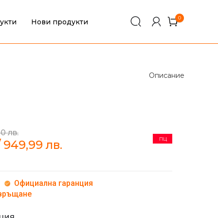
0
укти
Нови продукти
0
Описание
T
00
лв.
ПЦ
/
949,99
лв.
Официална гаранция
 връщане
нция