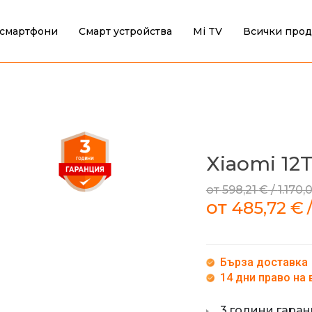
смартфони
Смарт устройства
Mi TV
Всички прод
Xiaomi 12
от
598,21
€
/
1.170,
от
485,72
€
Бърза доставка
14 дни право на
3 години гара