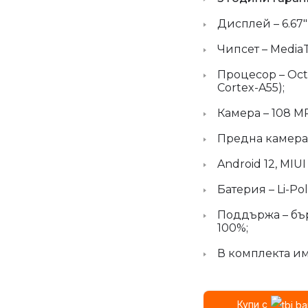
Дисплей – 6.67″ 
Чипсет – MediaT
Процесор – Octa
Cortex-A55);
Камера – 108 MP
Предна камера 
Android 12, MIUI 
Батерия – Li-Po
Поддържа – бър
100%;
В комплекта им
Купи с