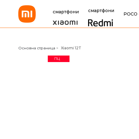
смартфони
смартфони
POCO 
Xiaomi Bulgaria
Основна страница
>
Xiaomi 12T
ПЦ