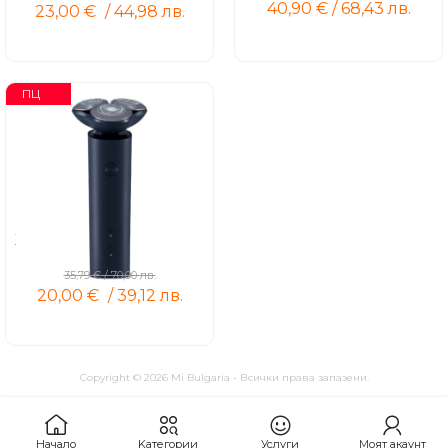
40,90
€
/
68,43
лв.
23,00
€
/
44,98
лв.
ПЦ
Xiaomi Electric Shaver S101
35,79
€
/
70,00
лв.
20,00
€
/
39,12
лв.
Copyright © 2026 Mi Bulgaria - Всички права запазени.
Kатегории
Услуги
Начало
Моят акаунт