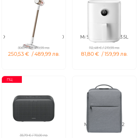
Xiaomi Vacuum Cleaner G10
Mi Smart Air Fryer 3.5L
Plus
306,77
€
/
599,99
лв.
112,48
€
/
219,99
лв.
250,53
€
/
489,99
лв.
81,80
€
/
159,99
лв.
ПЦ
Xiaomi Smart Speaker Lite
Mi City Backpack 2
35,79
€
/
70,00
лв.