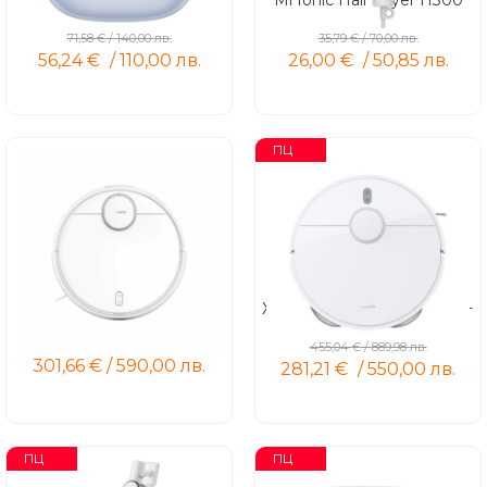
Redmi Buds 5 Pro
Mi Ionic Hair Dryer H300
71,58
€
/
140,00
лв.
35,79
€
/
70,00
лв.
56,24
€
/
110,00
лв.
26,00
€
/
50,85
лв.
ПЦ
Xiaomi Robot Vacuum S10
Xiaomi Robot Vacuum S10+
455,04
€
/
889,98
лв.
301,66
€
/
590,00
лв.
281,21
€
/
550,00
лв.
ПЦ
ПЦ