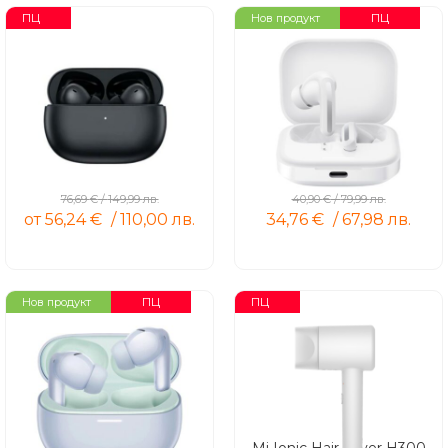
ПЦ
ПЦ
Нов продукт
Redmi Buds 4 Pro
Redmi Buds 5
76,69
€
/
149,99
лв.
40,90
€
/
79,99
лв.
от
56,24
€
/
110,00
лв.
34,76
€
/
67,98
лв.
ПЦ
ПЦ
Нов продукт