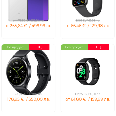
Redmi Note 13 Pro+ 5G
Xiaomi Smart Band 8 Pro
от
475,50
€
/
930,00
лв.
86,91
€
/
169,98
лв.
от
255,64
€
/
499,99
лв.
от
66,46
€
/
129,98
лв.
ПЦ
ПЦ
Нов продукт
Нов продукт
Xiaomi Watch 2
Redmi Watch 4
230,08
€
/
450,00
лв.
102,25
€
/
199,98
лв.
178,95
€
/
350,00
лв.
от
81,80
€
/
159,99
лв.