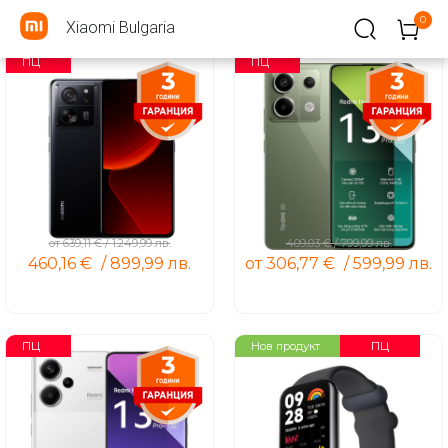
0
Xiaomi Bulgaria
ПЦ
ПЦ
Xiaomi 13T
Redmi Note 13 Pro 5G
от
639,11
€
/
1.249,99
лв.
409,03
€
/
799,99
лв.
460,16
€
/
899,99
лв.
от
306,77
€
/
599,99
лв.
ПЦ
ПЦ
Нов продукт